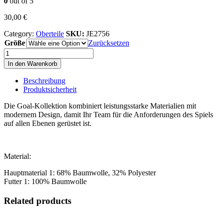
0
out of 5
30,00
€
Category:
Oberteile
SKU:
JE2756
Größe
Zurücksetzen
SQ25
HOOD
In den Warenkorb
Y
Menge
Beschreibung
Produktsicherheit
Die Goal-Kollektion kombiniert leistungsstarke Materialien mit
modernem Design, damit Ihr Team für die Anforderungen des Spiels
auf allen Ebenen gerüstet ist.
Material:
Hauptmaterial 1: 68% Baumwolle, 32% Polyester
Futter 1: 100% Baumwolle
Related products