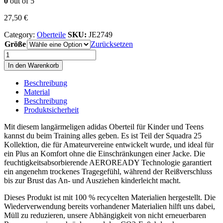
0
out of 5
27,50
€
Category:
Oberteile
SKU:
JE2749
Größe
Zurücksetzen
SQ25
TR
In den Warenkorb
TOP
Y
Beschreibung
Menge
Material
Beschreibung
Produktsicherheit
Mit diesem langärmeligen adidas Oberteil für Kinder und Teens
kannst du beim Training alles geben. Es ist Teil der Squadra 25
Kollektion, die für Amateurvereine entwickelt wurde, und ideal für
ein Plus an Komfort ohne die Einschränkungen einer Jacke. Die
feuchtigkeitsabsorbierende AEROREADY Technologie garantiert
ein angenehm trockenes Tragegefühl, während der Reißverschluss
bis zur Brust das An- und Ausziehen kinderleicht macht.
Dieses Produkt ist mit 100 % recycelten Materialien hergestellt. Die
Wiederverwendung bereits vorhandener Materialien hilft uns dabei,
Müll zu reduzieren, unsere Abhängigkeit von nicht erneuerbaren